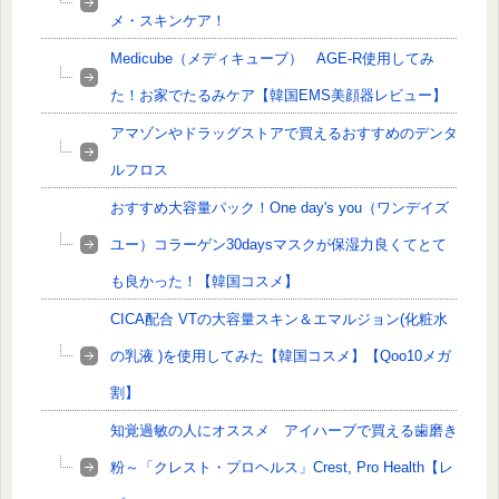
メ・スキンケア！
Medicube（メディキューブ） AGE-R使用してみ
た！お家でたるみケア【韓国EMS美顔器レビュー】
アマゾンやドラッグストアで買えるおすすめのデンタ
ルフロス
おすすめ大容量パック！One day's you（ワンデイズ
ユー）コラーゲン30daysマスクが保湿力良くてとて
も良かった！【韓国コスメ】
CICA配合 VTの大容量スキン＆エマルジョン(化粧水
の乳液 )を使用してみた【韓国コスメ】【Qoo10メガ
割】
知覚過敏の人にオススメ アイハーブで買える歯磨き
粉～「クレスト・プロヘルス」Crest, Pro Health【レ