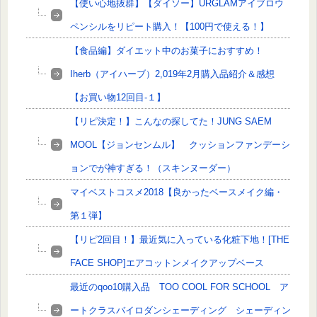
【使い心地抜群】【ダイソー】URGLAMアイブロウ
ペンシルをリピート購入！【100円で使える！】
【食品編】ダイエット中のお菓子におすすめ！
Iherb（アイハーブ）2,019年2月購入品紹介＆感想
【お買い物12回目-１】
【リピ決定！】こんなの探してた！JUNG SAEM
MOOL【ジョンセンムル】 クッションファンデーシ
ョンでが神すぎる！（スキンヌーダー）
マイベストコスメ2018【良かったベースメイク編・
第１弾】
【リピ2回目！】最近気に入っている化粧下地！[THE
FACE SHOP]エアコットンメイクアップベース
最近のqoo10購入品 TOO COOL FOR SCHOOL ア
ートクラスバイロダンシェーディング シェーディン