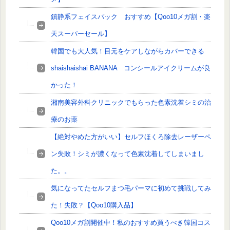
鎮静系フェイスパック おすすめ【Qoo10メガ割・楽
天スーパーセール】
韓国でも大人気！目元をケアしながらカバーできる
shaishaishai BANANA コンシールアイクリームが良
かった！
湘南美容外科クリニックでもらった色素沈着シミの治
療のお薬
【絶対やめた方がいい】セルフほくろ除去レーザーペ
ン失敗！シミが濃くなって色素沈着してしまいまし
た。。
気になってたセルフまつ毛パーマに初めて挑戦してみ
た！失敗？【Qoo10購入品】
Qoo10メガ割開催中！私のおすすめ買うべき韓国コス