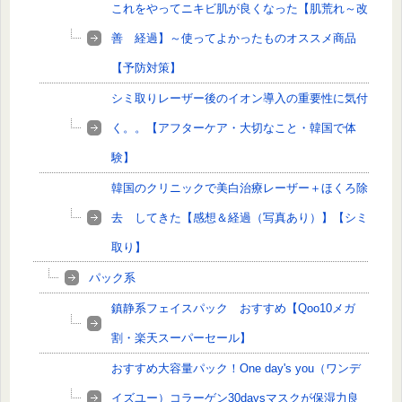
これをやってニキビ肌が良くなった【肌荒れ～改
善 経過】～使ってよかったものオススメ商品
【予防対策】
シミ取りレーザー後のイオン導入の重要性に気付
く。。【アフターケア・大切なこと・韓国で体
験】
韓国のクリニックで美白治療レーザー＋ほくろ除
去 してきた【感想＆経過（写真あり）】【シミ
取り】
パック系
鎮静系フェイスパック おすすめ【Qoo10メガ
割・楽天スーパーセール】
おすすめ大容量パック！One day's you（ワンデ
イズユー）コラーゲン30daysマスクが保湿力良