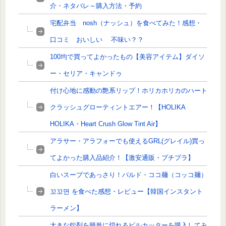
介・ネタバレ～購入方法・予約
宅配弁当 nosh（ナッシュ）を食べてみた！感想・
口コミ おいしい 不味い？？
100均で買ってよかったもの【美容アイテム】ダイソ
ー・セリア・キャンドゥ
付け心地に感動の艶系リップ！ホリカホリカのハート
クラッシュグローティントエアー！【HOLIKA
HOLIKA・Heart Crush Glow Tint Air】
アラサー・アラフォーでも使えるGRL(グレイル)買っ
てよかった購入品紹介！【激安通販・プチプラ】
白いスープであっさり！パルド・ココ麺（コッコ麺）
꼬꼬면 を食べた感想・レビュー【韓国インスタント
ラーメン】
大きな錠剤を簡単に切れるピルカッターを購入してみ