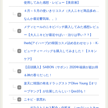
使用してみた感想・レビュー【美容液】
４月～５月の使いきりコスメ（大人ニキビ商品多め…
なんか最近鬱気味。。）
メディヒールのニキビパッチ購入してみた感想レビュ
ー【大人ニキビが最近やばい・治りは早い？？】
Iherb(アイハーブ)の韓国コスメ詰め合わせセット・K-
ビューティー バッグを購入してみました！【スキン
ケア】
【店頭購入】SABON（サボン）2020年福袋が超お得
＆神の香りだった！
楽天に韓国の有名ドラッグストアOlive Young【オリ
ーブヤング】が出展したらしい！Qoo10も！
ニキビ・肌荒れ
ガラクトミセス配合・化粧水 シークレットキー