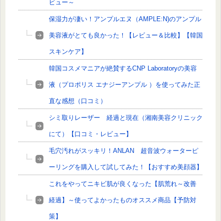
ビュー～
保湿力が凄い！アンプルエヌ（AMPLE:N)のアンプル
美容液がとても良かった！【レビュー＆比較】【韓国
スキンケア】
韓国コスメマニアが絶賛するCNP Laboratoryの美容
液（プロポリス エナジーアンプル ）を使ってみた正
直な感想（口コミ）
シミ取りレーザー 経過と現在（湘南美容クリニック
にて）【口コミ・レビュー】
毛穴汚れがスッキリ！ANLAN 超音波ウォーターピ
ーリングを購入して試してみた！【おすすめ美顔器】
これをやってニキビ肌が良くなった【肌荒れ～改善
経過】～使ってよかったものオススメ商品【予防対
策】