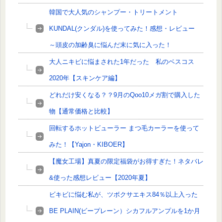
韓国で大人気のシャンプー・トリートメント
KUNDAL(クンダル)を使ってみた！感想・レビュー
～頭皮の加齢臭に悩んだ末に気に入った！
大人ニキビに悩まされた1年だった 私のベスコス
2020年【スキンケア編】
どれだけ安くなる？？9月のQoo10メガ割で購入した
物【通常価格と比較】
回転するホットビューラー まつ毛カーラーを使って
みた！【Yajon・KIBOER】
【魔女工場】真夏の限定福袋がお得すぎた！ネタバレ
&使った感想レビュー【2020年夏】
ビキビに悩む私が、ツボクサエキス84％以上入った
BE PLAIN(ビープレーン）シカフルアンプルを1か月