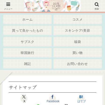
韓国コスメ、美容スキンケア・通販・Iherb・サブスク～綺麗でいたいアラサーアラフォー世代・
独身女子 ブログ
メニュー
検索
ホーム
コスメ
買って良かったもの
スキンケア/美容
サブスク
福袋
韓国旅行
買い物
雑記
お問い合わせ
サイトマップ
X
Facebook
はてブ