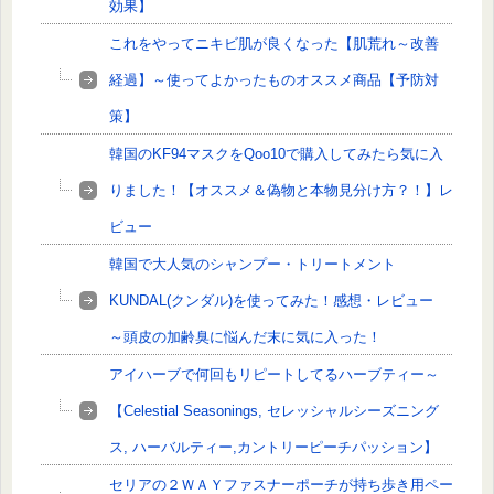
効果】
これをやってニキビ肌が良くなった【肌荒れ～改善
経過】～使ってよかったものオススメ商品【予防対
策】
韓国のKF94マスクをQoo10で購入してみたら気に入
りました！【オススメ＆偽物と本物見分け方？！】レ
ビュー
韓国で大人気のシャンプー・トリートメント
KUNDAL(クンダル)を使ってみた！感想・レビュー
～頭皮の加齢臭に悩んだ末に気に入った！
アイハーブで何回もリピートしてるハーブティー～
【Celestial Seasonings, セレッシャルシーズニング
ス, ハーバルティー,カントリーピーチパッション】
セリアの２ＷＡＹファスナーポーチが持ち歩き用ペー