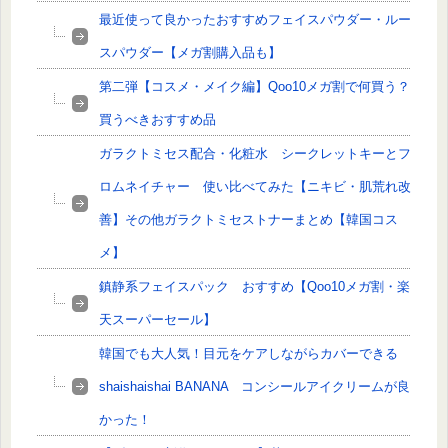
最近使って良かったおすすめフェイスパウダー・ルー
スパウダー【メガ割購入品も】
第二弾【コスメ・メイク編】Qoo10メガ割で何買う？
買うべきおすすめ品
ガラクトミセス配合・化粧水 シークレットキーとフ
ロムネイチャー 使い比べてみた【ニキビ・肌荒れ改
善】その他ガラクトミセストナーまとめ【韓国コス
メ】
鎮静系フェイスパック おすすめ【Qoo10メガ割・楽
天スーパーセール】
韓国でも大人気！目元をケアしながらカバーできる
shaishaishai BANANA コンシールアイクリームが良
かった！