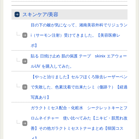
スキンケア/美容
目の下の皴が気になって、湘南美容外科でリジュラン
i（サーモン注射）受けてきました。【美容医療レ
ポ】
貼る 日焼け止め 肌の保護 テープ skinix エアウォー
ルUV を購入してみた。
【やっと治りました】セルフほくろ除去レーザーペン
で失敗した、色素沈着で出来たシミ（傷跡？）【経過
写真あり】
ガラクトミセス配合・化粧水 シークレットキーとフ
ロムネイチャー 使い比べてみた【ニキビ・肌荒れ改
善】その他ガラクトミセストナーまとめ【韓国コス
メ】