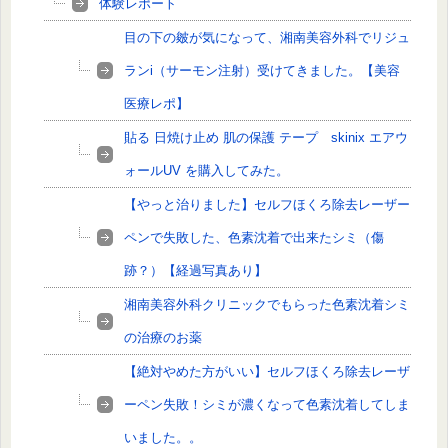
体験レポート
目の下の皴が気になって、湘南美容外科でリジュ
ランi（サーモン注射）受けてきました。【美容
医療レポ】
貼る 日焼け止め 肌の保護 テープ skinix エアウ
ォールUV を購入してみた。
【やっと治りました】セルフほくろ除去レーザー
ペンで失敗した、色素沈着で出来たシミ（傷
跡？）【経過写真あり】
湘南美容外科クリニックでもらった色素沈着シミ
の治療のお薬
【絶対やめた方がいい】セルフほくろ除去レーザ
ーペン失敗！シミが濃くなって色素沈着してしま
いました。。