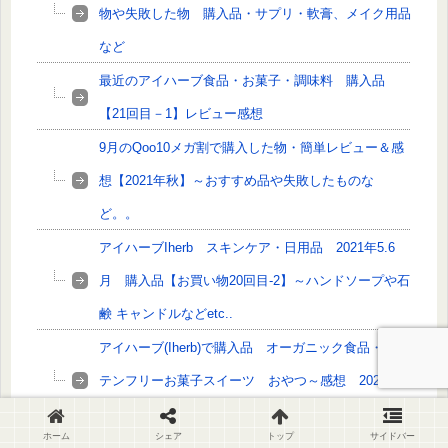
物や失敗した物 購入品・サプリ・軟膏、メイク用品
など
最近のアイハーブ食品・お菓子・調味料 購入品
【21回目－1】レビュー感想
9月のQoo10メガ割で購入した物・簡単レビュー＆感
想【2021年秋】～おすすめ品や失敗したものな
ど。。
アイハーブIherb スキンケア・日用品 2021年5.6
月 購入品【お買い物20回目-2】～ハンドソープや石
鹸 キャンドルなどetc..
アイハーブ(Iherb)で購入品 オーガニック食品・グル
テンフリーお菓子スイーツ おやつ～感想 2021年
5,6月【お買い物20回目-1】
ホーム
シェア
トップ
サイドバー
リピ決定品もあり！アイハーブ（Iherb）購入品～