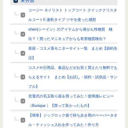
未分類
コージー ネイリスト トップコート クイッククリスタ
ルコートII 速乾タイプ ツヤを使った感想
shein(シーイン）のアイテムから発がん性物質 検
出？！買ったマニキュアからも有害物質検出？
美容・コスメ系モニターサイト一覧 まとめ【節約生
活】
コスメや日用品、食品などがお安く買えたり無料でも
らえるサイト まとめ【お試し・節約・試供品・サン
プル】
充電式の毛玉取り器を買ってみた！使用感レビュー
（Bunique ）【買って良かったもの】
【簡単】ジップロック袋で持ち歩き用のペーパータオ
ル・ティッシュ入れを作ってみた！作り方