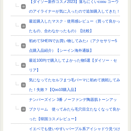
【ダイソー新作コスメ2023】落ちにくいcoou コーウ
のアイライナーが気に入ったので追加購入してきた！
最近購入したマスク・使用感レビュー（買って良かっ
たもの、合わなかったもの）【比較】
初めてSHEINでお買い物してみた♪（アクセサリー5
点購入品紹介）【シーイン海外通販】
最近100均で購入してよかった物5選【ダイソー・セ
リア】
気になってたセルフまつ毛パーマに初めて挑戦してみ
た！失敗？【Qoo10購入品】
ナンバーズイン 3番 ノーファンデ陶器肌トーンアッ
プクリーム 使ってみたら毛穴目立たなくなって良か
った【韓国コスメレビュー】
イエベでも使いやすいパープル系アイシャドウ見つけ