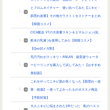
とフロムネイチャー 使い比べてみた【ニキビ・
肌荒れ改善】その他ガラクトミセストナーまとめ
【韓国コスメ】
CICA配合 VTの大容量スキン＆エマルジョン(化
粧水の乳液 )を使用してみた【韓国コスメ】
【Qoo10メガ割】
毛穴汚れがスッキリ！ANLAN 超音波ウォータ
ーピーリングを購入して試してみた！【おすすめ
美顔器】
これをやってニキビ肌が良くなった【肌荒れ～改
善 経過】～使ってよかったものオススメ商品
【予防対策】
大人ニキビに悩まされた1年だった 私のベスコ