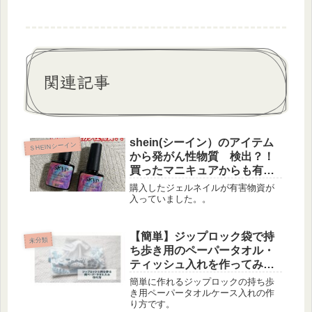
関連記事
shein(シーイン）のアイテム
ＳHEINシーイン
から発がん性物質 検出？！
買ったマニキュアからも有害
物質検出？
購入したジェルネイルが有害物資が
入っていました。。
【簡単】ジップロック袋で持
未分類
ち歩き用のペーパータオル・
ティッシュ入れを作ってみ
た！作り方
簡単に作れるジップロックの持ち歩
き用ペーパータオルケース入れの作
り方です。