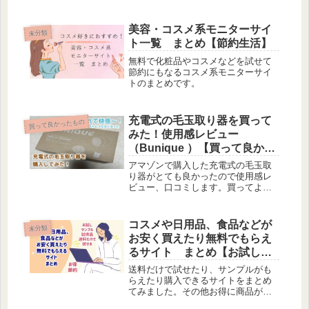
美容・コスメ系モニターサイ
未分類
ト一覧 まとめ【節約生活】
無料で化粧品やコスメなどを試せて
節約にもなるコスメ系モニターサイ
トのまとめです。
充電式の毛玉取り器を買って
買って良かったもの
みた！使用感レビュー
（Bunique ）【買って良かっ
たもの】
アマゾンで購入した充電式の毛玉取
り器がとても良かったので使用感レ
ビュー、口コミします。買ってよか
った物です。
コスメや日用品、食品などが
未分類
お安く買えたり無料でもらえ
るサイト まとめ【お試し・
節約・試供品・サンプル】
送料だけで試せたり、サンプルがも
らえたり購入できるサイトをまとめ
てみました。その他お得に商品が買
えるサイトをまとめました。