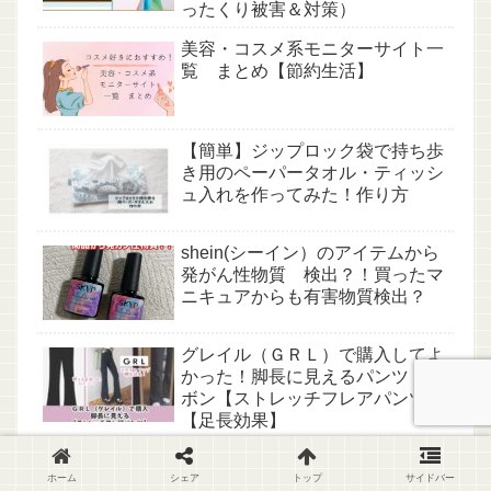
ったくり被害＆対策）
美容・コスメ系モニターサイト一
覧 まとめ【節約生活】
【簡単】ジップロック袋で持ち歩
き用のペーパータオル・ティッシ
ュ入れを作ってみた！作り方
shein(シーイン）のアイテムから
発がん性物質 検出？！買ったマ
ニキュアからも有害物質検出？
グレイル（ＧＲＬ）で購入してよ
かった！脚長に見えるパンツ・ズ
ボン【ストレッチフレアパンツ】
【足長効果】
【100均】持ち歩きに便利！ダイ
ホーム
シェア
トップ
サイドバー
ソーのウェットシートケースでペ