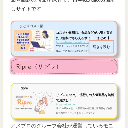
しサイト
です。
ひとりコスメ部
コスメや日用品、食品などがお安く買え
たり無料でもらえるサイト まとめ【お
https://hitoricosmebu.com/sample-otoku
試し...
*プロモーションが含まれています。 化粧品、日用品、
続きを読む
食品、その他いろんなものがドラッグストアよりも安く
購入できたり、無料でもらえちゃうサイトをまとめてみ
ました。色んなサイトがあると思いますが、モニターサ
Ripre（リプレ）
イトやサンプルサイト、訳アリ商品サイトなど。。まず
は私が使ったことがあるサイトからです。*本ページはプ
ロモーションが含まれています色んなものが安く購入で
きたり無料でもらえるサイトモラタメモラタメは、今ま
で何回か使用したことがあるサイトです。https://www.m
Ripre
oratame.net/(画像元 モラタメ）こちらで...
リプレ (Ripre) - 流行りの人気商品を無料
でお試し！
https://ripre.com
リプレ (Ripre) は、人気商品や今話題の新商品などを無
料で商品モニターできるサービスです。
アメブロのグループ会社が運営しているモニ