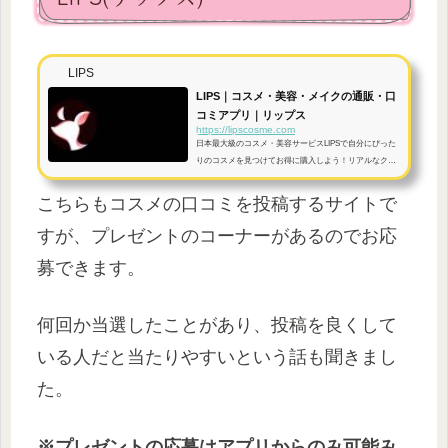
LIPS
LIPS｜コスメ・美容・メイクの通販・口
コミアプリ｜リップス
https://lipscosme.com
日本最大級のコスメ・美容サービスLIPSで自分にぴった
りのコスメを見つけてお得に購入しよう！リアルなクチ
コミから魅力的なコスメに出会えたり、おしゃれなあの
子や有名人のメイク方法もわかる！ランキングや役立つ
こちらもコスメの口コミを投稿するサイトで
記事も充実！最新トレンドや人気コスメを探すならLIPS
で♪
すが、プレゼントのコーナーがあるのでお応
募できます。
何回か当選したことがあり、投稿を良くして
いる人だと当たりやすいという話も聞きまし
た。
※プレゼントの応募はアプリからのみ可能み