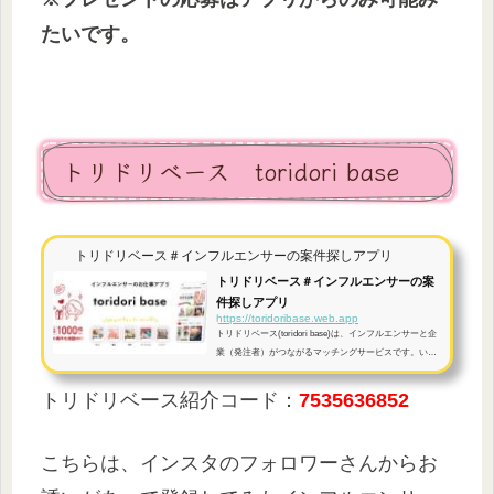
たいです。
トリドリベース toridori base
トリドリベース＃インフルエンサーの案件探しアプリ
トリドリベース＃インフルエンサーの案
件探しアプリ
https://toridoribase.web.app
トリドリベース(toridori base)は、インフルエンサーと企
業（発注者）がつながるマッチングサービスです。いつ
でもどこでもトリドリベースで案件(キャンペーン)の検
索と管理が出来ます。あなたの”好き”を活かしましょ
トリドリベース紹介コード：
7535636852
う！
こちらは、インスタのフォロワーさんからお