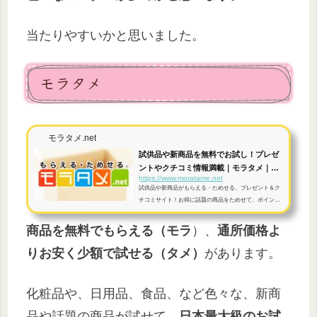
当たりやすいかと思いました。
モラタメ
モラタメ.net
試供品や新商品を無料でお試し！プレゼ
ントやクチコミ情報満載｜モラタメ｜モ
https://www.moratame.net
ラタ...
試供品や新商品がもらえる・ためせる、プレゼント＆ク
チコミサイト！お得に話題の商品をためせて、ポイント
もたまる♪
商品を無料でもらえる（モラ
）、
通所価格よ
りお安く少額で試せる（タメ）
があります。
化粧品や、日用品、食品、など色々な、新商
品や話題の商品が試せて、
日本最大級のお試