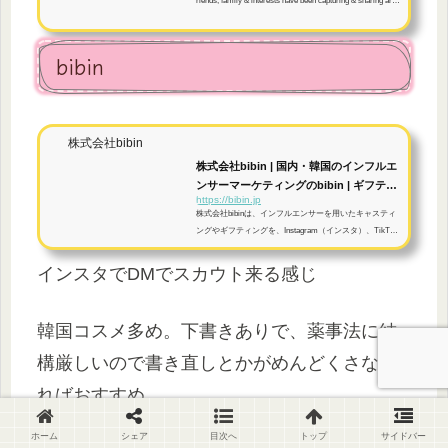
riends, family & interests have been capturing & sharing arou
nd the world.
bibin
株式会社bibin
株式会社bibin | 国内・韓国のインフルエ
ンサーマーケティングのbibin | ギフテ
https://bibin.jp
ィ...
株式会社bibinは、インフルエンサーを用いたキャスティ
ングやギフティングを、Instagram（インスタ）、TikTo
k、YouTubeにおいて、国内・韓国企業向けに行っている
広告代理店です。
インスタでDMでスカウト来る感じ
韓国コスメ多め。下書きありで、薬事法に結
構厳しいので書き直しとかがめんどくさなけ
ればおすすめ。
ホーム
シェア
目次へ
トップ
サイドバー