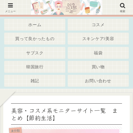
韓国コスメ、美容スキンケア・通販・Iherb・サブスク～綺麗でいたいアラサーアラフォー世代・
独身女子 ブログ
メニュー
検索
ホーム
コスメ
買って良かったもの
スキンケア/美容
サブスク
福袋
韓国旅行
買い物
雑記
お問い合わせ
美容・コスメ系モニターサイト一覧 ま
とめ【節約生活】
未分類