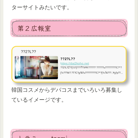
ターサイトみたいです。
第２広報室
??2?L??
??2?L??
https://dai2koho.net
??2?L?񎺂̓??[?J?[????̏??iPR??????`??????u?????????C?^?
[?v???W?܂?T?C?g?B?u?????????C?^?[?v?́A???ۂɎg?p???
A???͂₨?????߃|?C???g?A???̌????琶?܂?郊?A???Ȍ??R?~?
E?ӌ??E???z??l?X??WEB?T?C?g?ɂē??e?E?V?F?A???ā
韓国コスメからデパコスまでいろいろ募集し
A???[?J?[????̑?2?L?񎺂̈???Ƃ??Ċ??􂵂܂??B
ているイメージです。
トラミー trami