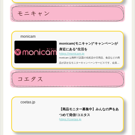
商品、HPなど、いま見て欲しいリンクを、まとめてシェ
ア
モニキャン
monicam
monicam(モニキャン)”キャンペーンが
身近にある”生活を
https://monicam.jp
monicam は無料で話題の化粧品や日用品、食品などの商
品が試せるモニターキャンペーンサービスです。会員登
録はとても簡単♪今すぐ応募して話題の新商品や有名商品
を当てよう！
コエタス
coetas.jp
【商品モニター募集中】みんなの声をあ
つめて発信!コエタス
https://coetas.jp