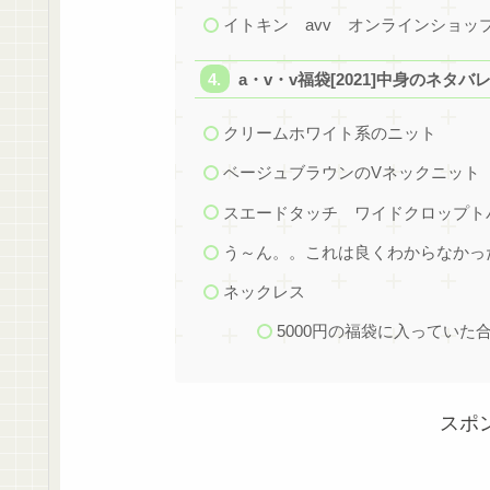
イトキン avv オンラインショッ
a・v・v福袋[2021]中身のネタバ
クリームホワイト系のニット
ベージュブラウンのVネックニット
スエードタッチ ワイドクロップト
う～ん。。これは良くわからなかっ
ネックレス
5000円の福袋に入っていた
スポ