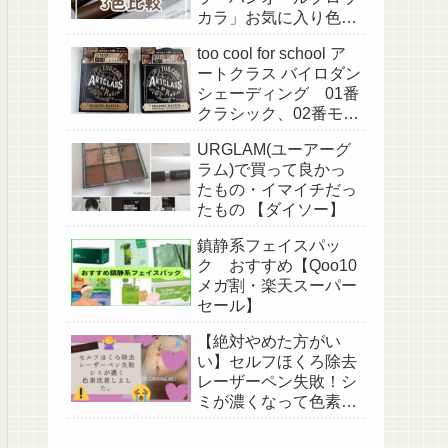
カラ」お気に入り色3
色比較
too cool for school ア
ートクラス バイロダン
シェーディング 01番
クラシック、02番モダ
ン2種を比較してみ
URGLAM(ユーアーグ
た。
ラム)で買って良かっ
たもの・イマイチだっ
たもの 【ダイソー】
鎮静系フェイスパッ
ク おすすめ【Qoo10
メガ割・楽天スーパー
セール】
【絶対やめた方がい
い】セルフほくろ除去
レーザーペン失敗！シ
ミが濃くなって色素沈
着してしまいまし
た。。