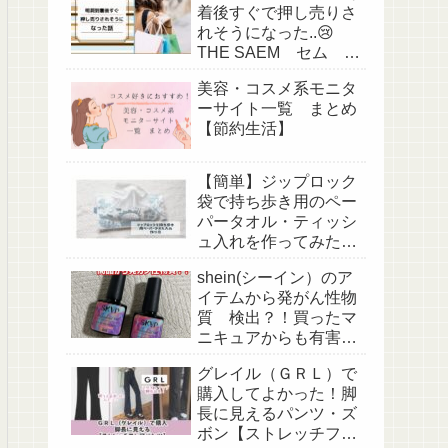
着後すぐで押し売りさ
れそうになった..😢
THE SAEM セム に
て。。（ぼったくり被
美容・コスメ系モニタ
害＆対策）
ーサイト一覧 まとめ
【節約生活】
【簡単】ジップロック
袋で持ち歩き用のペー
パータオル・ティッシ
ュ入れを作ってみた！
作り方
shein(シーイン）のア
イテムから発がん性物
質 検出？！買ったマ
ニキュアからも有害物
質検出？
グレイル（ＧＲＬ）で
購入してよかった！脚
長に見えるパンツ・ズ
ボン【ストレッチフレ