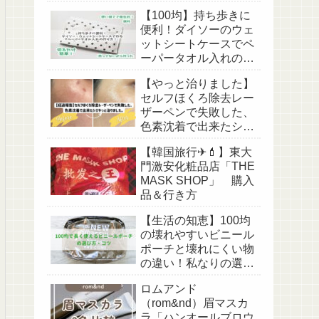
アパンツ】【足長効
【100均】持ち歩きに
果】
便利！ダイソーのウェ
ットシートケースでペ
ーパータオル入れの作
り方！【収納・アイデ
【やっと治りました】
ア・リメイク】
セルフほくろ除去レー
ザーペンで失敗した、
色素沈着で出来たシミ
（傷跡？）【経過写真
【韓国旅行✈💄】東大
あり】
門激安化粧品店「THE
MASK SHOP」 購入
品＆行き方
【生活の知恵】100均
の壊れやすいビニール
ポーチと壊れにくい物
の違い！私なりの選び
方・コツ！
ロムアンド
（rom&nd）眉マスカ
ラ「ハンオールブロウ