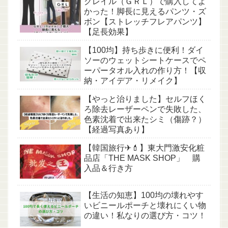
グレイル（ＧＲＬ）で購入してよ
かった！脚長に見えるパンツ・ズ
ボン【ストレッチフレアパンツ】
【足長効果】
【100均】持ち歩きに便利！ダイ
ソーのウェットシートケースでペ
ーパータオル入れの作り方！【収
納・アイデア・リメイク】
【やっと治りました】セルフほく
ろ除去レーザーペンで失敗した、
色素沈着で出来たシミ（傷跡？）
【経過写真あり】
【韓国旅行✈💄】東大門激安化粧
品店「THE MASK SHOP」 購
入品＆行き方
【生活の知恵】100均の壊れやす
いビニールポーチと壊れにくい物
の違い！私なりの選び方・コツ！