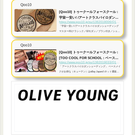
Qoo10
[Qoo10] トゥークールフォースクール :
宇宙一安い! /アートクラスバイロダンシ :
https://www.qoo10.jp/su/1362019006/Q125480794
...
「宇宙一安い! /アートクラスバイロダンシェーディング
マスター/01クラシック／02モダン／ブラシ付き／シェー
ディング」 ベースメイクがお得な（キューテン）はeBay
Japanのネット通販サイトです。
Qoo10
[Qoo10] トゥークールフォースクール :
[TOO COOL FOR SCHOOL : ベースメ
https://www.qoo10.jp/su/1362019033/Q125480794
イク
「 アートクラスバイロダンシェーディング」 ベースメイ
クがお得な（キューテン）はeBay Japanのネット通販サ
イトです。