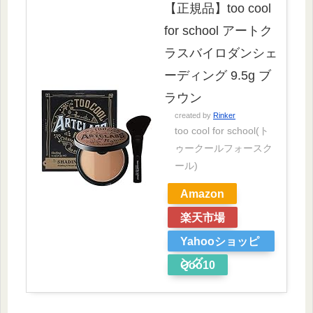
【正規品】too cool
for school アートク
ラスバイロダンシェ
ーディング 9.5g ブ
ラウン
created by
Rinker
too cool for school(ト
ゥークールフォースク
ール)
Amazon
楽天市場
Yahooショッピ
ング
Qoo10