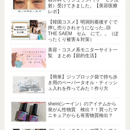
射）受けてきました。【美容医療
レポ】
【韓国コスメ】明洞到着後すぐで
押し売りされそうになった..😢
THE SAEM セム にて。。（ぼ
ったくり被害＆対策）
美容・コスメ系モニターサイト一
覧 まとめ【節約生活】
【簡単】ジップロック袋で持ち歩
き用のペーパータオル・ティッシ
ュ入れを作ってみた！作り方
shein(シーイン）のアイテムから
発がん性物質 検出？！買ったマ
ニキュアからも有害物質検出？