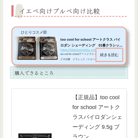
イエベ向けブルべ向け比較
ひとりコスメ部
too cool for school アートクラス バイ
ロダン シェーディング 01番クラシッ
https://hitoricosmebu.com/artclassbyrodin
ク、0...
too cool for schoolアートクラス バイロダン シェーディン
続きを読む
グ＃01番 クラシック（イエベさん向け）＃02番 モダ
ン（ブルべさん向け）の2種類のカラーを試してみまし
た。 *本ページはプロモーションが含まれています韓国
購入できるところ
で国民的シェーディングとも言われているtoo cool for sch
ool アートクラス バイロダン 韓国では国民的シェーデ
ィングとも呼ばれているくらいとても人気のシェーディ
ングパウダーです。日本でも使っている人が多くなって
【正規品】too cool
きました。オリーブヤングでも販売数No.1(カラーアップ
部門)累計販売数1000万個(202...
for school アートク
ラスバイロダンシェ
ーディング 9.5g ブ
ラウン