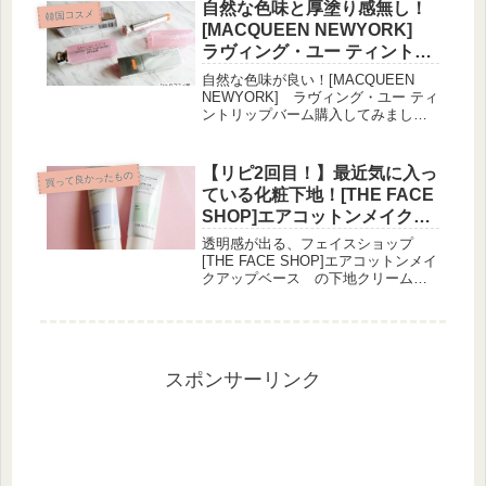
です。ちりめん皴や目の下の乾燥に
自然な色味と厚塗り感無し！
韓国コスメ
悩んでいる人にオススメです。
[MACQUEEN NEWYORK]
ラヴィング・ユー ティントリ
ップバーム購入してみまし
自然な色味が良い！[MACQUEEN
た。(レビュー使用感）
NEWYORK] ラヴィング・ユー ティ
ントリップバーム購入してみまし
た。(レビュー使用感）
【リピ2回目！】最近気に入っ
買って良かったもの
ている化粧下地！[THE FACE
SHOP]エアコットンメイクア
ップベース
透明感が出る、フェイスショップ
[THE FACE SHOP]エアコットンメイ
クアップベース の下地クリームの
レビューです。
スポンサーリンク