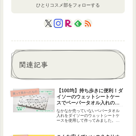
ひとりコスメ部をフォローする
関連記事
【100均】持ち歩きに便利！ダ
買って良かったもの
イソーのウェットシートケー
スでペーパータオル入れの作
り方！【収納・アイデア・リ
なかなか売っていないペパータオル
メイク】
入れをダイソーのウェットシートケ
ースを使用して作ってみました。と
ても簡単で持ち歩きにも便利、衛生
的です！作り方を載せています。