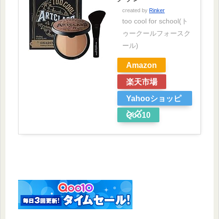
created by
Rinker
too cool for school(ト
ゥークールフォースク
ール)
Amazon
楽天市場
Yahooショッピ
ング
Qoo10