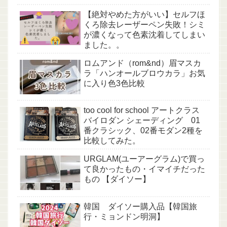
【絶対やめた方がいい】セルフほ
くろ除去レーザーペン失敗！シミ
が濃くなって色素沈着してしまい
ました。。
ロムアンド（rom&nd）眉マスカ
ラ「ハンオールブロウカラ」お気
に入り色3色比較
too cool for school アートクラス
バイロダン シェーディング 01
番クラシック、02番モダン2種を
比較してみた。
URGLAM(ユーアーグラム)で買っ
て良かったもの・イマイチだった
もの 【ダイソー】
韓国 ダイソー購入品【韓国旅
行・ミョンドン明洞】