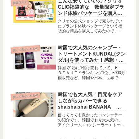
こんな安くていいの？クリオ
韓国コスメ
CLIO福袋的な 数量限定ブラ
ンド体験パッケージを購入し
てみた♪【2020年10月 ネタ
クリオの公式ショップで売られてい
バレ中身】2021年情報も♪
たブランド体験パッケージという福
袋的な商品を購入してみたので、ネ
タバレ、入っていた内容を紹介しま
す。今後の福袋を買うときの参考
に。
韓国で大人気のシャンプー・
買って良かったもの
トリートメントKUNDAL(クン
ダル)を使ってみた！感想・レ
ビュー ～頭皮の加齢臭に悩
韓国で1秒に1個は売れていて、Ｋ－
んだ末に気に入った！
ＢＥＡＵＴＹランキング1位、5000万
個販売など、韓国や日本、世界でバ
ズっているKUNDAL(クンダル쿤달)の
シャンプー＆トリートメントを使っ
た感想、レビューです。
韓国でも大人気！目元をケア
買って良かったもの
しながらカバーできる
shaishaishai BANANA コ
ンシールアイクリームが良か
使ってとても良かったコンシーラー
った！
の紹介です。韓国でも今大人気の、
アイクリーム+コンシーラー＋トーン
アップクリームの3役のshaishaishai
BANANA コンシールアイクリームd