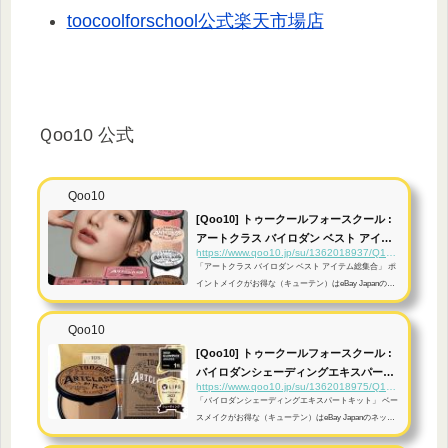
toocoolforschool公式楽天市場店
Ｑoo10 公式
Qoo10
[Qoo10] トゥークールフォースクール :
アートクラス バイロダン ベスト アイテ :
https://www.qoo10.jp/su/1362018937/Q125480794
...
「アートクラス バイロダン ベスト アイテム総集合」 ポ
イントメイクがお得な（キューテン）はeBay Japanのネ
ット通販サイトです。
Qoo10
[Qoo10] トゥークールフォースクール :
バイロダンシェーディングエキスパート
https://www.qoo10.jp/su/1362018975/Q125480794
キッ...
「バイロダンシェーディングエキスパートキット」 ベー
スメイクがお得な（キューテン）はeBay Japanのネット
通販サイトです。