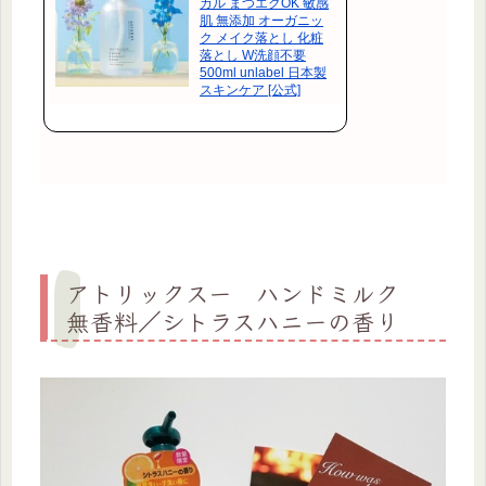
カル まつエクOK 敏感
肌 無添加 オーガニッ
ク メイク落とし 化粧
落とし W洗顔不要
500ml unlabel 日本製
スキンケア [公式]
アトリックスー ハンドミルク
無香料／シトラスハニーの香り