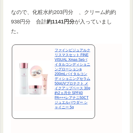
なので、化粧水約203円分 、クリーム約約
938円分 合計
約1141円分
が入っていまし
た。
ファインビジュアルク
リスマスセット FINE
VISUAL Xmas Setバ
イタルコンディショニ
ングローションa
200mLバイタルコン
ディショニングセラム
50gUVプロテクト メ
イクアップベース 30g
約2ヵ月分 SPF40
PA+++レアナニ50CT
ジュエルパウダー シ
ャイニー 5g