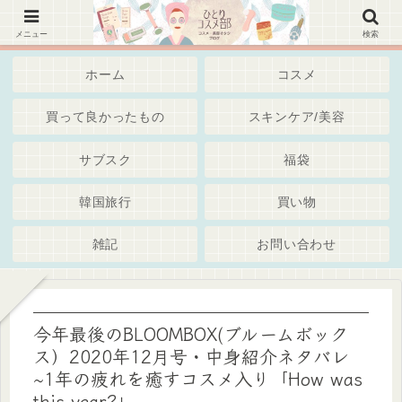
韓国コスメ、美容スキンケア・通販・Iherb・サブスク～綺麗でいたいアラサーアラフォー世代・
独身女子 ブログ
メニュー
検索
ホーム
コスメ
買って良かったもの
スキンケア/美容
サブスク
福袋
韓国旅行
買い物
雑記
お問い合わせ
今年最後のBLOOMBOX(ブルームボック
ス）2020年12月号・中身紹介ネタバレ
~1年の疲れを癒すコスメ入り「How was
this year?」