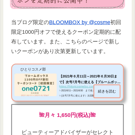
当ブログ限定の
BLOOMBOX by @cosme
初回
限定1000円オフで使えるクーポン定期的に配
布しています。また、こちらのページで新し
いクーポンがあり次第更新しています。
ひとりコスメ部
【2021年６月11日～2021年６月30日ま
で】次号7月号に使える【ブルームボック
https://hitoricosmebu.com/bloombox-coupon
スBLOO...
✨2021/6/11～2021/6/30 まで使えるクーポン配布中です
続きを読む
✨(次号7月号に使えます）次回配布があるときはこちら
の記事を更新いたします。こんにちは。私が毎月頼んで
いる＠コスメさんが運営するコスメのサブスクリプショ
ンサービス▶今までのブルームボックスの中身はこちら
🌺月々
1,650
円(税込)🌺
BLOOMBOX by @cosmeの初回のみ使える当ブログ限定
の特別価格1100円オフクーポン情報があるのでお知らせ
したいと思います！毎月何が届くか分からない福袋感覚
ビューティーアドバイザーがセレクト
なコスメのサブスクで毎月楽しませてもらっています。