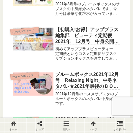
ス）2021年3月号 中身開封
2021年3月号のブルームボックスのサ
紹介ネタバレ「Spring
ブスクの中身紹介ネタバレです。今
月号は豪華な化粧水が入っていまし
Breeze」
た。
【初購入!お得】アッププラス
そ
の他コスメサブスク
編集部 ビューティ定期便
2021年 12月号 中身公開ネ
タバレ・レビュー【コスメサ
初めてアッププラスビューティー
ブスク】
定期便というコスメ定期便サブスク
リプションボックスを注文してみま
した。中身ネタバレレビューです。
ブルームボックス2021年12月
ルームボックス（BLOOMBOX)
ブ
号「Relaxing Night」中身ネ
タバレ★2021年最後のＢＯＸ
は少し微妙だった？？！
2021年12月号のコスメサブスクのブ
ルームボックスのネタバレ中身紹介
です。
2022年4月号Bloomboxブル
ルームボックス（BLOOMBOX)
ブ
ームボックス 中身紹介・ネ
ホーム
シェア
目次へ
トップ
サイドバー
タバレ「Calm Days」