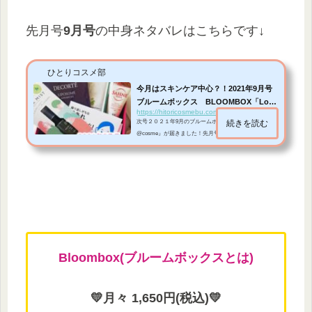
先月号
9月号
の中身ネタバレはこちらです↓
ひとりコスメ部
今月はスキンケア中心？！2021年9月号
ブルームボックス BLOOMBOX「Love
https://hitoricosmebu.com/bloombox2021-9
it!」中身...
次号２０２１年9月のブルームボックス『BLOOMBOX by
続きを読む
@cosme』が届きました！先月号8月号の中身ネタバレは
こちらです↓ブルームボックスが割引なる当ブログ限定の
割引クーポンも定期的にアップデートしているのチェッ
クしてみてくださいね♪💗 💛月々 1,650円(税込)💛ビュー
ティーアドバイザーがセレクトしたビューティープロダ
クトを毎月お届けする会員制のコスメのサブスク『BLO
OMBOX by @cosme』BLOOMBOXを申し込む ※1ヶ月プ
ラン まずはお試し！ 月々1,650円（税込）、6カ月プラン
10%OFF!8800円（1か月あた...
Bloombox(ブルームボックスとは)
💛月々
1,650
円(税込)💛