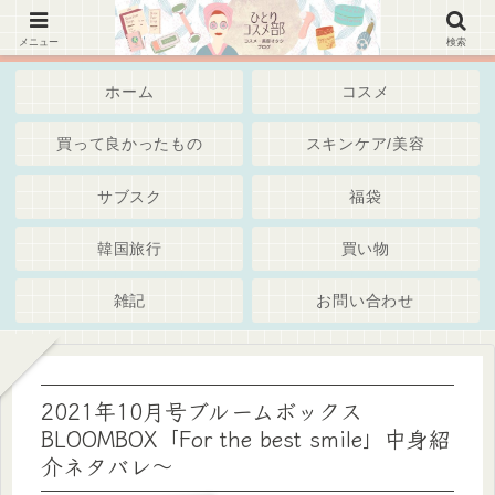
韓国コスメ、美容スキンケア・通販・Iherb・サブスク～綺麗でいたいアラサーアラフォー世代・
独身女子 ブログ
メニュー
検索
ホーム
コスメ
買って良かったもの
スキンケア/美容
サブスク
福袋
韓国旅行
買い物
雑記
お問い合わせ
2021年10月号ブルームボックス
BLOOMBOX「For the best smile」中身紹
介ネタバレ～