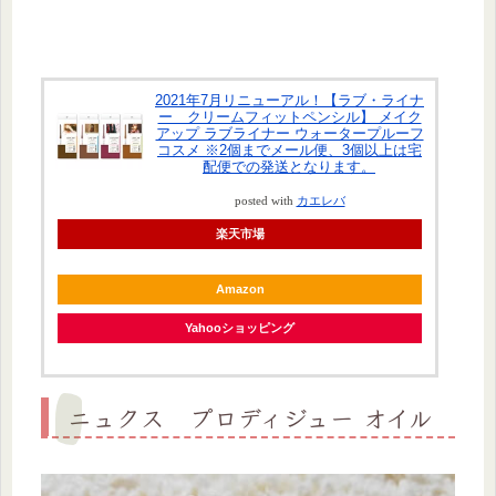
2021年7月リニューアル！【ラブ・ライナ
ー クリームフィットペンシル】 メイク
アップ ラブライナー ウォータープルーフ
コスメ ※2個までメール便、3個以上は宅
配便での発送となります。
posted with
カエレバ
楽天市場
Amazon
Yahooショッピング
ニュクス プロディジュー オイル