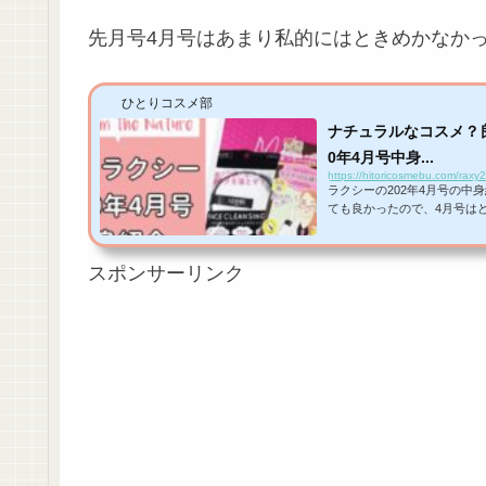
先月号4月号はあまり私的にはときめかなか
ひとりコスメ部
ナチュラルなコスメ？良
0年4月号中身...
https://hitoricosmebu.com/raxy
ラクシーの202年4月号の
ても良かったので、4月号は
ー 2020年4月号の中身入
的にはそこまでときめき感が
く！✨RAXY公式サイトを見
スポンサーリンク
天スーパーポイント100ポイント