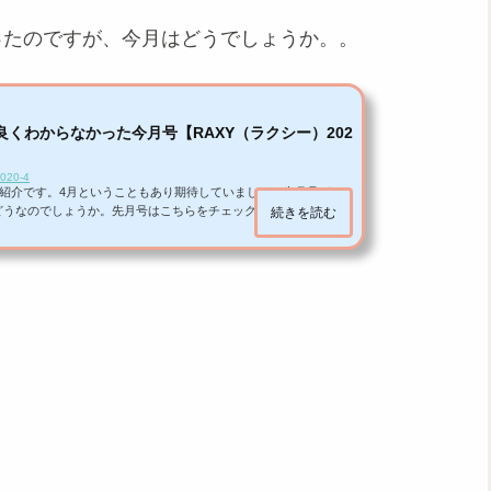
ったのですが、今月はどうでしょうか。。
くわからなかった今月号【RAXY（ラクシー）202
2020-4
中身紹介です。4月ということもあり期待していました。先月号がと
どうなのでしょうか。先月号はこちらをチェック✅ＲＡＸＹラクシ
続きを読む
っていた全部はこちらです。4点入っていました。今月号は、見た目
なかったです。。✨月々1980円で、毎月コスメやスキンケアが届
る下の招待コードを入力してRAXYに申し込みしていただくと、楽
もらえます。RAXY招待コード86595x...