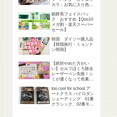
カラ」お気に入り色3
色比較
鎮静系フェイスパッ
ク おすすめ【Qoo10
メガ割・楽天スーパー
セール】
韓国 ダイソー購入品
【韓国旅行・ミョンド
ン明洞】
【絶対やめた方がい
い】セルフほくろ除去
レーザーペン失敗！シ
ミが濃くなって色素沈
着してしまいまし
too cool for school ア
た。。
ートクラス バイロダン
シェーディング 01番
クラシック、02番モダ
ン2種を比較してみ
た。