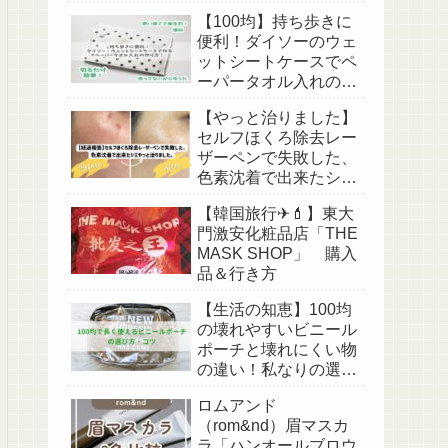
アパンツ】【足長効
【100均】持ち歩きに
果】
便利！ダイソーのウェ
ットシートケースでペ
ーパータオル入れの作
り方！【収納・アイデ
【やっと治りました】
ア・リメイク】
セルフほくろ除去レー
ザーペンで失敗した、
色素沈着で出来たシミ
（傷跡？）【経過写真
【韓国旅行✈💄】東大
あり】
門激安化粧品店「THE
MASK SHOP」 購入
品＆行き方
【生活の知恵】100均
の壊れやすいビニール
ポーチと壊れにくい物
の違い！私なりの選び
方・コツ！
ロムアンド
（rom&nd）眉マスカ
ラ「ハンオールブロウ