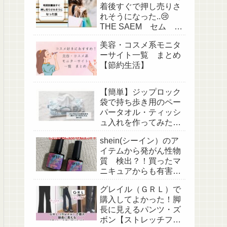
着後すぐで押し売りさ
れそうになった..😢
THE SAEM セム に
て。。（ぼったくり被
美容・コスメ系モニタ
害＆対策）
ーサイト一覧 まとめ
【節約生活】
【簡単】ジップロック
袋で持ち歩き用のペー
パータオル・ティッシ
ュ入れを作ってみた！
作り方
shein(シーイン）のア
イテムから発がん性物
質 検出？！買ったマ
ニキュアからも有害物
質検出？
グレイル（ＧＲＬ）で
購入してよかった！脚
長に見えるパンツ・ズ
ボン【ストレッチフレ