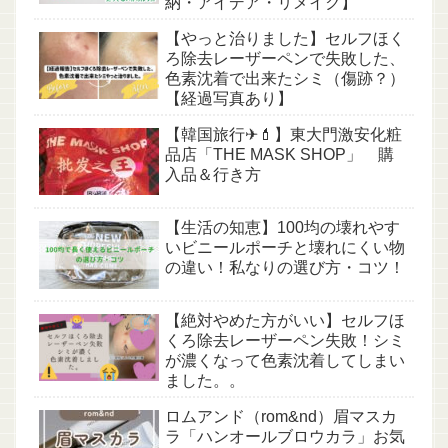
納・アイデア・リメイク】
【やっと治りました】セルフほく
ろ除去レーザーペンで失敗した、
色素沈着で出来たシミ（傷跡？）
【経過写真あり】
【韓国旅行✈💄】東大門激安化粧
品店「THE MASK SHOP」 購
入品＆行き方
【生活の知恵】100均の壊れやす
いビニールポーチと壊れにくい物
の違い！私なりの選び方・コツ！
【絶対やめた方がいい】セルフほ
くろ除去レーザーペン失敗！シミ
が濃くなって色素沈着してしまい
ました。。
ロムアンド（rom&nd）眉マスカ
ラ「ハンオールブロウカラ」お気