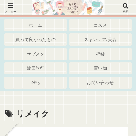
韓国コスメ、美容スキンケア・通販・Iherb・サブスク～綺麗でいたいアラサーアラフォー世代・
独身女子 ブログ
メニュー
検索
ホーム
コスメ
買って良かったもの
スキンケア/美容
サブスク
福袋
韓国旅行
買い物
雑記
お問い合わせ
リメイク