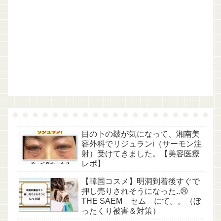
目の下の皴が気になって、湘南美
容外科でリジュランi（サーモン注
射）受けてきました。【美容医療
レポ】
【韓国コスメ】明洞到着後すぐで
押し売りされそうになった..😢
THE SAEM セム にて。。（ぼ
ったくり被害＆対策）