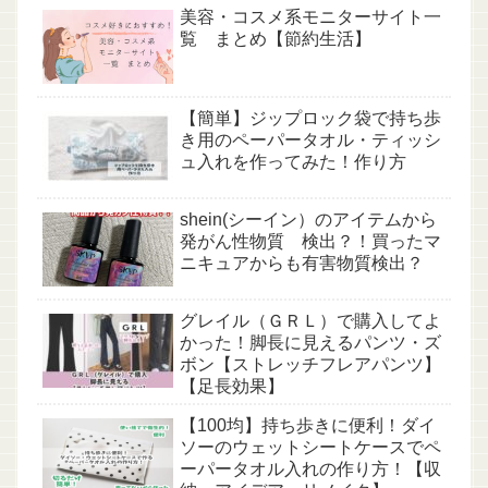
美容・コスメ系モニターサイト一
覧 まとめ【節約生活】
【簡単】ジップロック袋で持ち歩
き用のペーパータオル・ティッシ
ュ入れを作ってみた！作り方
shein(シーイン）のアイテムから
発がん性物質 検出？！買ったマ
ニキュアからも有害物質検出？
グレイル（ＧＲＬ）で購入してよ
かった！脚長に見えるパンツ・ズ
ボン【ストレッチフレアパンツ】
【足長効果】
【100均】持ち歩きに便利！ダイ
ソーのウェットシートケースでペ
ーパータオル入れの作り方！【収