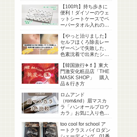
アパンツ】【足長効
【100均】持ち歩きに
果】
便利！ダイソーのウェ
ットシートケースでペ
ーパータオル入れの作
り方！【収納・アイデ
【やっと治りました】
ア・リメイク】
セルフほくろ除去レー
ザーペンで失敗した、
色素沈着で出来たシミ
（傷跡？）【経過写真
【韓国旅行✈💄】東大
あり】
門激安化粧品店「THE
MASK SHOP」 購入
品＆行き方
ロムアンド
（rom&nd）眉マスカ
ラ「ハンオールブロウ
カラ」お気に入り色3
色比較
too cool for school ア
ートクラス バイロダン
シェーディング 01番