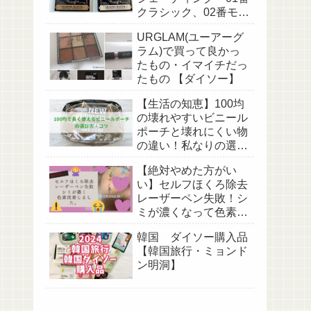
クラシック、02番モダ
ン2種を比較してみ
URGLAM(ユーアーグ
た。
ラム)で買って良かっ
たもの・イマイチだっ
たもの 【ダイソー】
【生活の知恵】100均
の壊れやすいビニール
ポーチと壊れにくい物
の違い！私なりの選び
方・コツ！
【絶対やめた方がい
い】セルフほくろ除去
レーザーペン失敗！シ
ミが濃くなって色素沈
着してしまいまし
韓国 ダイソー購入品
た。。
【韓国旅行・ミョンド
ン明洞】