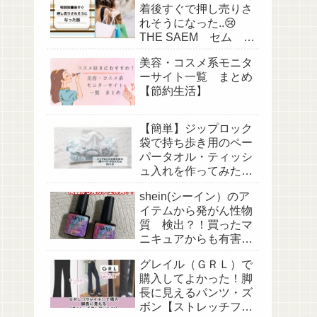
着後すぐで押し売りさ
れそうになった..😢
THE SAEM セム に
て。。（ぼったくり被
美容・コスメ系モニタ
害＆対策）
ーサイト一覧 まとめ
【節約生活】
【簡単】ジップロック
袋で持ち歩き用のペー
パータオル・ティッシ
ュ入れを作ってみた！
作り方
shein(シーイン）のア
イテムから発がん性物
質 検出？！買ったマ
ニキュアからも有害物
質検出？
グレイル（ＧＲＬ）で
購入してよかった！脚
長に見えるパンツ・ズ
ボン【ストレッチフレ