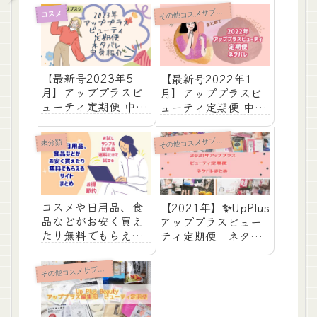
そ
の他コスメサブスク
コスメ
【最新号2023年5
【最新号2022年1
月】アッププラスビ
月】アッププラスビ
ューティ定期便 中身
ューティ定期便 中身
紹介 ネタバレまと
紹介 ネタバレまと
め【コスメサブス
め【コスメサブス
そ
の他コスメサブスク
未分類
ク】
ク】
コスメや日用品、食
【2021年】✨UpPlus
品などがお安く買え
アッププラスビュー
たり無料でもらえる
ティ定期便 ネタバ
サイト まとめ【お
レまとめ 中身紹介
試し・節約・試供
【コスメサブスク】
そ
の他コスメサブスク
品・サンプル】