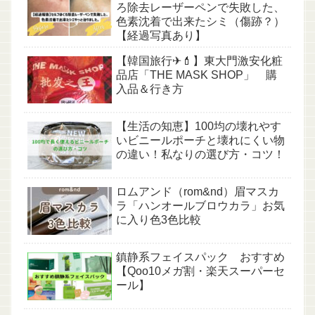
ろ除去レーザーペンで失敗した、
色素沈着で出来たシミ（傷跡？）
【経過写真あり】
【韓国旅行✈💄】東大門激安化粧
品店「THE MASK SHOP」 購
入品＆行き方
【生活の知恵】100均の壊れやす
いビニールポーチと壊れにくい物
の違い！私なりの選び方・コツ！
ロムアンド（rom&nd）眉マスカ
ラ「ハンオールブロウカラ」お気
に入り色3色比較
鎮静系フェイスパック おすすめ
【Qoo10メガ割・楽天スーパーセ
ール】