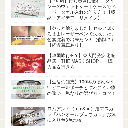
【100均】持ち歩きに便利！ダイ
ソーのウェットシートケースでペ
ーパータオル入れの作り方！【収
納・アイデア・リメイク】
【やっと治りました】セルフほく
ろ除去レーザーペンで失敗した、
色素沈着で出来たシミ（傷跡？）
【経過写真あり】
【韓国旅行✈💄】東大門激安化粧
品店「THE MASK SHOP」 購
入品＆行き方
【生活の知恵】100均の壊れやす
いビニールポーチと壊れにくい物
の違い！私なりの選び方・コツ！
ロムアンド（rom&nd）眉マスカ
ラ「ハンオールブロウカラ」お気
に入り色3色比較